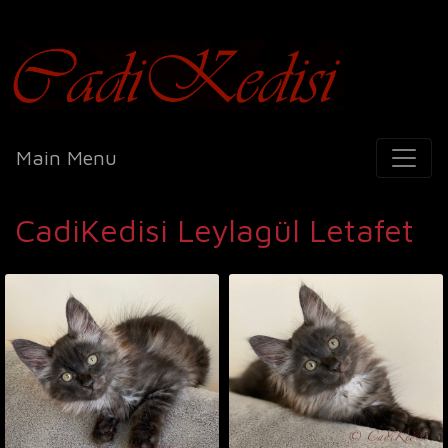
Cadi Kedisi
Main Menu
CadiKedisi Leylagül Letafet