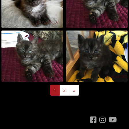
Next
1
2
»